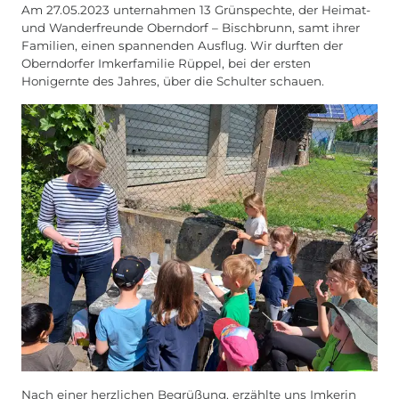
Am 27.05.2023 unternahmen 13 Grünspechte, der Heimat-
und Wanderfreunde Oberndorf – Bischbrunn, samt ihrer
Familien, einen spannenden Ausflug. Wir durften der
Oberndorfer Imkerfamilie Rüppel, bei der ersten
Honigernte des Jahres, über die Schulter schauen.
Nach einer herzlichen Begrüßung, erzählte uns Imkerin